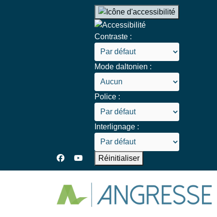
Contraste :
Mode daltonien :
Police :
Interlignage :
Réinitialiser