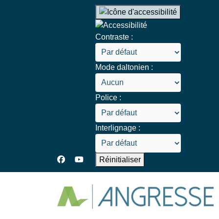
Contraste :
Mode daltonien :
Police :
Interlignage :
Réinitialiser