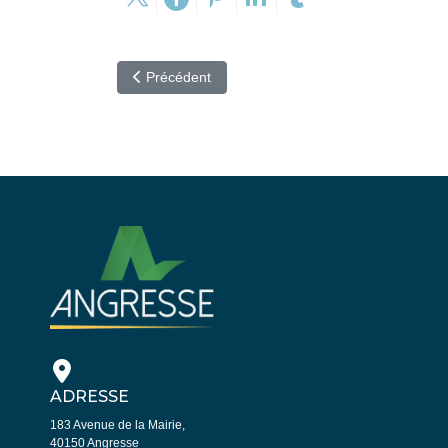
Article précédent : Etat civil
Précédent
ADRESSE
183 Avenue de la Mairie,
40150 Angresse