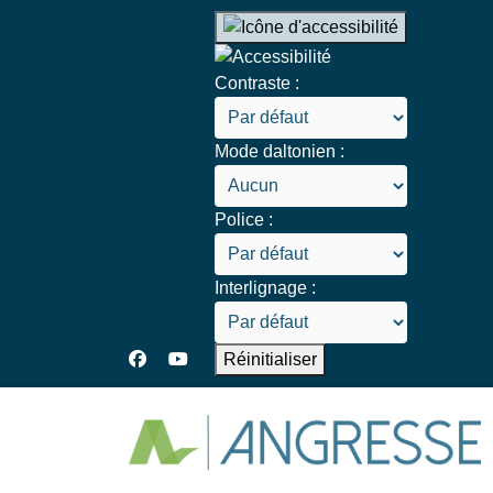
Contraste :
Mode daltonien :
Police :
Interlignage :
Réinitialiser