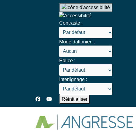
Contraste :
Mode daltonien :
Police :
Interlignage :
Réinitialiser