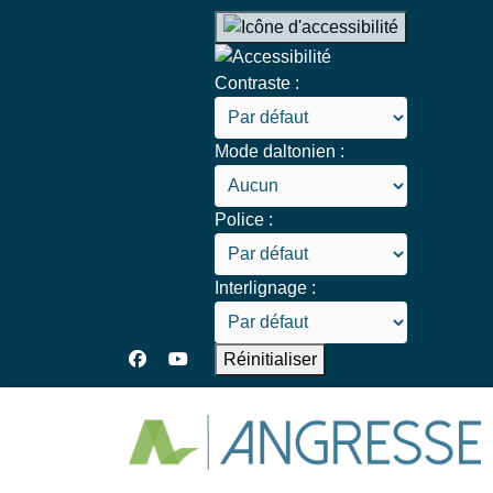
Contraste :
Mode daltonien :
Police :
Interlignage :
Réinitialiser