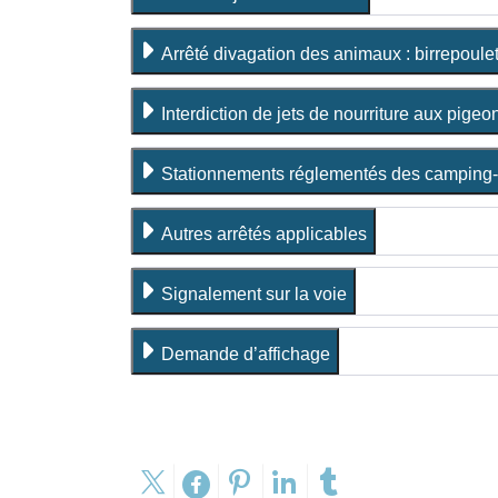
Arrêté divagation des animaux : birrepoulet
Interdiction de jets de nourriture aux pigeo
Stationnements réglementés des camping-
Autres arrêtés applicables
Signalement sur la voie
Demande d’affichage