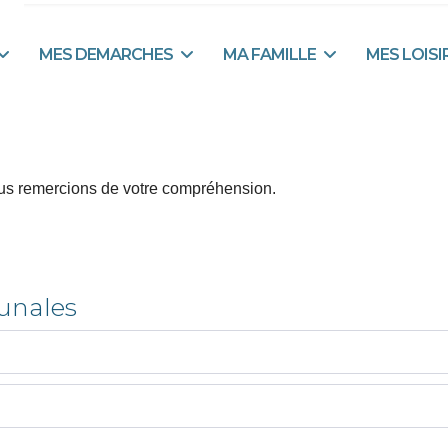
MES DEMARCHES
MA FAMILLE
MES LOISI
ous remercions de votre compréhension.
unales