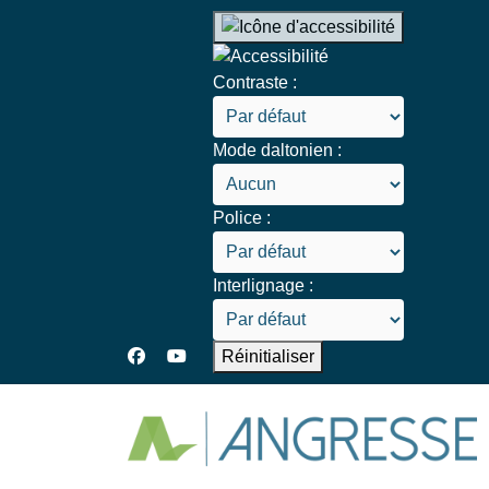
Contraste :
Mode daltonien :
Police :
Interlignage :
Réinitialiser